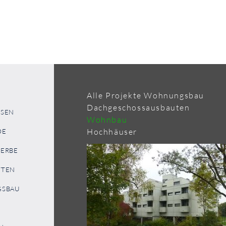
Wohnungsbau
Dachgeschossausbauten
ISEN
Wohnbau
Hochhäuser
DE
WERBE
TTEN
GSBAU