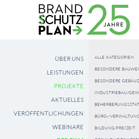
ALLE KATEGORIEN
NAVIGATION
ÜBER UNS
ÜBERSPRINGEN
BESONDERE BAUWE
LEISTUNGEN
BESONDERE GEBÄU
PROJEKTE
INDUSTRIEBAU/GE
AKTUELLES
BEHERBERUNGSSTÄ
VERÖFFENTLICHUNGEN
BÜRO-/VERWALTUN
WEBINARE
BILDUNG/FREIZEIT