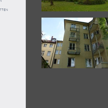
N
TTEN
WOHNHEIM MAX-PLANCK-
GESELLSCHAFT
2016
WOHNGEBÄUDE MÜNCHEN
2014-2018