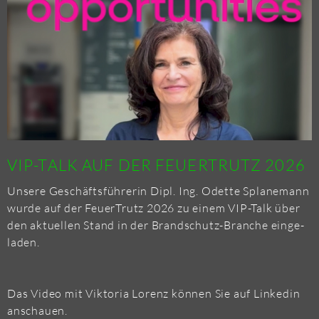
GA­
BE
VIP-TALK AUF DER FEU­ERT­RUTZ 2026
Un­se­re Ge­schäfts­füh­re­rin Dipl. Ing. Odet­te Spl­a­ne­mann
wurde auf der Feu­erT­rutz 2026 zu einem VIP-Talk über
den ak­tu­el­len Stand in der Brand­schutz-Bran­che ein­ge­
la­den.
Das Video mit Vik­to­ria Lo­renz kön­nen Sie auf Lin­kedin
an­schau­en.