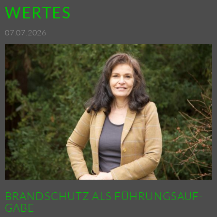
WER­TES
07.07.2026
BRAND­SCHUTZ ALS FÜH­RUNGS­AUF­
GA­BE