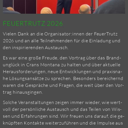
FEU­ERT­RUTZ 2026
Vie­len Dank an die Or­ga­ni­sa­tor:innen der Feu­erT­rutz
2026 und an alle Teil­neh­men­den für die Ein­la­dung und
den in­spi­rie­ren­den Aus­tausch.
Es war eine große Freu­de, den Vor­trag über das Brand­
un­glück in Crans Mon­ta­na zu hal­ten und über ak­tu­el­le
Her­aus­for­de­run­gen, neue Ent­wick­lun­gen und pra­xis­na­
he Lö­sungs­an­sät­ze zu spre­chen. Be­son­ders be­rei­chernd
waren die Ge­sprä­che und Fra­gen, die weit über den Vor­
trag hin­aus­gin­gen.
Sol­che Ver­an­stal­tun­gen zei­gen immer wie­der, wie wert­
voll der per­sön­li­che Aus­tausch und das Tei­len von Wis­
sen und Er­fah­run­gen sind. Wir freu­en uns dar­auf, die ge­
knüpf­ten Kon­tak­te wei­ter­zu­füh­ren und die Im­pul­se aus