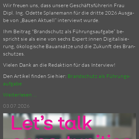
Wir freu­en uns, dass un­se­re Ge­schäfts­füh­re­rin Frau
Dipl. Ing. Odet­te Spl­a­ne­mann für die drit­te 2026 Aus­ga­
be von „Bauen Ak­tu­ell“ in­ter­viewt wurde.
Ihm Bei­trag "Brand­schutz als Füh­rungs­auf­ga­be“ be­
spricht sie als eine von sechs Ex­pert:innen Di­gi­ta­li­sie­
rung, öko­lo­gi­sche Bau­an­sät­ze und die Zu­kunft des Bran­
schut­zes.
Vie­len Dank an die Re­dak­ti­on für das In­ter­view!
Den Ar­ti­kel fin­den Sie hier:
Brand­schutz als Füh­rungs­
auf­ga­be
BRAND­
Wei­ter­le­sen …
SCHUTZ
03.07.2026
ALS
FÜH­
RUNGS­
AUF­