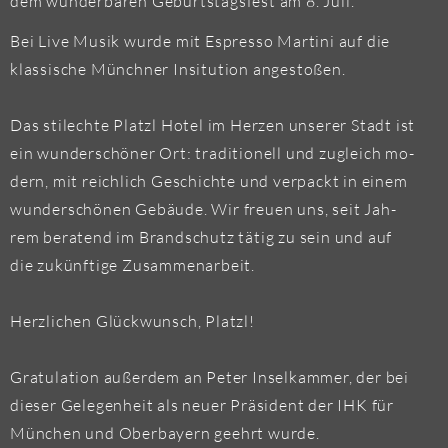
dem wun­der­ba­ren Ge­burts­tags­fest am 8. Juli.
Bei Live Musik wurde mit Es­pres­so Mar­ti­ni auf die
klas­si­sche Münch­ner In­si­tu­ti­on an­ge­sto­ßen.
Das stil­ech­te Platzl Hotel im Her­zen un­se­rer Stadt ist
ein wun­der­schö­ner Ort: tra­di­tio­nell und zu­gleich mo­
dern, mit reich­lich Ge­schich­te und ver­packt in einem
wun­der­schö­nen Ge­bäu­de. Wir freu­en uns, seit Jah­
rem be­ra­tend im Brand­schutz tätig zu sein und auf
die zu­künf­ti­ge Zu­sam­men­ar­beit.
Herz­li­chen Glück­wunsch, Platzl!
Gra­tu­la­ti­on au­ßer­dem an Peter In­sel­kam­mer, der bei
die­ser Ge­le­gen­heit als neuer Prä­si­dent der IHK für
Mün­chen und Ober­bay­ern ge­ehrt wurde.