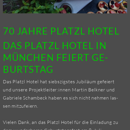
70 JAHRE PLATZL HOTEL
DAS PLATZL HOTEL IN
MÜN­CHEN FEI­ERT GE­
BURTS­TAG
Das Platzl Hotel hat siebs­zigs­tes Ju­bi­lä­um ge­fei­ert
und un­se­re Pro­jekt­lei­ter:innen Mar­tin Bel­k­ner und
Ga­brie­le Scham­beck haben es sich nicht neh­men las­
sen mit­zu­fei­ern.
Vie­len Dank, an das Platzl Hotel für die Ein­la­dung zu