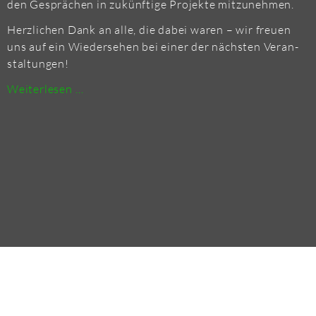
den Ge­sprä­chen in zu­künf­ti­ge Pro­jek­te mit­zu­neh­men.
Herz­li­chen Dank an alle, die dabei waren – wir freu­en
uns auf ein Wie­der­se­hen bei einer der nächs­ten Ver­an­
stal­tun­gen!
FEU­
Wei­ter­le­sen …
ERT­
RUTZ
2026