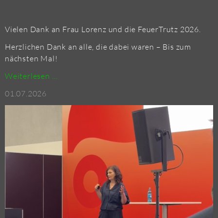
Vie­len Dank an Frau Lo­renz und die Feu­erT­rutz 2026.
Herz­li­chen Dank an alle, die dabei waren – Bis zum
nächs­ten Mal!
VIP-
Wei­ter­le­sen …
TALK
01.07.2026
AUF
DER
FEU­
ERT­
RUTZ
2026