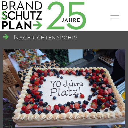
Nach­rich­ten­ar­chiv